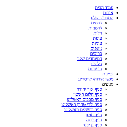
עמוד הבית
אודות
התפריט שלנו
לחמים
לחמניות
חלות
עוגות
עוגיות
מאפים
כריכים
המיוחדים שלנו
סלטים
סופגניות
זכיינות
מגשי אירוח/ קייטרינג
סניפים
סניף אור יהודה
סניף חלום ראשון
סניף מכבים ראשל"צ
סניף ילדי טהרן ראשל"צ
סניף ירושלים ראשל"צ
סניף חולון
סניף יבנה
סניף גן יבנה