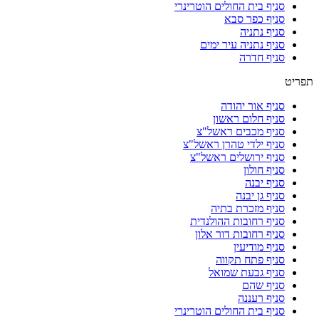
סניף בית החולים הוטרינרי
סניף כפר סבא
סניף נתניה
סניף נתניה עיר ימים
סניף חדרה
תפריט
סניף אור יהודה
סניף חלום ראשון
סניף מכבים ראשל"צ
סניף ילדי טהרן ראשל"צ
סניף ירושלים ראשל"צ
סניף חולון
סניף יבנה
סניף גן יבנה
סניף מזכרת בתיה
סניף רחובות ההולנדית
סניף רחובות דור אלון
סניף מודיעין
סניף פתח תקווה
סניף גבעת שמואל
סניף שהם
סניף רעננה
סניף בית החולים הוטרינרי