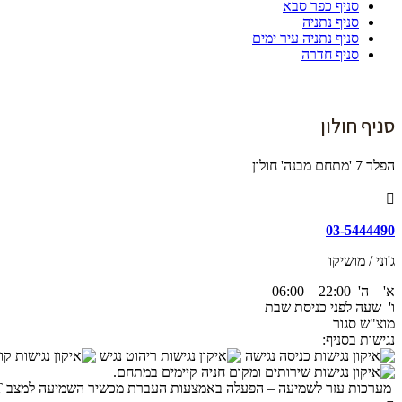
סניף כפר סבא
סניף נתניה
סניף נתניה עיר ימים
סניף חדרה
סניף חולון
הפלד 7 'מתחם מבנה' חולון
03-5444490
ג'וני / מושיקו
א' – ה' 22:00 – 06:00
ו' שעה לפני כניסת שבת
מוצ"ש סגור
נגישות בסניף:
כניסה נגישה
ריהוט נגיש
קופ
שירותים ומקום חניה קיימים במתחם.
מערכות עזר לשמיעה – הפעלה באמצעות העברת מכשיר השמיעה למצב T או באמצעות האוזניות של המערכת