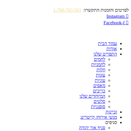
לפרטים והזמנות התקשרו:
1-700-703-503
Instagram
Facebook-f
עמוד הבית
אודות
התפריט שלנו
לחמים
לחמניות
חלות
עוגות
עוגיות
מאפים
כריכים
המיוחדים שלנו
סלטים
סופגניות
זכיינות
מגשי אירוח/ קייטרינג
סניפים
סניף אור יהודה