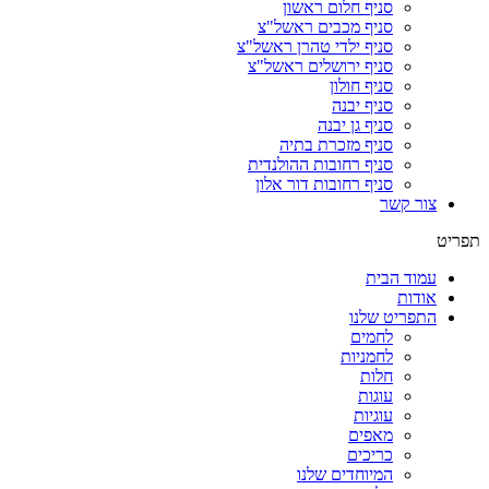
סניף חלום ראשון
סניף מכבים ראשל"צ
סניף ילדי טהרן ראשל"צ
סניף ירושלים ראשל"צ
סניף חולון
סניף יבנה
סניף גן יבנה
סניף מזכרת בתיה
סניף רחובות ההולנדית
סניף רחובות דור אלון
צור קשר
תפריט
עמוד הבית
אודות
התפריט שלנו
לחמים
לחמניות
חלות
עוגות
עוגיות
מאפים
כריכים
המיוחדים שלנו