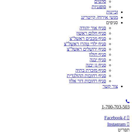
סלטים
סופגניות
זכיינות
מגשי אירוח/ קייטרינג
סניפים
סניף אור יהודה
סניף חלום ראשון
סניף מכבים ראשל"צ
סניף ילדי טהרן ראשל"צ
סניף ירושלים ראשל"צ
סניף חולון
סניף יבנה
סניף גן יבנה
סניף מזכרת בתיה
סניף רחובות ההולנדית
סניף רחובות דור אלון
צור קשר
1-700-703-503
Facebook-f
Instagram
תפריט